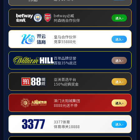
·
如果他们还活着应该也是百岁老人了……今天，纪念中
[2023-10-25]
国人民志愿军抗美援朝出国作战7...
·
yl23411永利(集团)有限公司官网第十七届“迎新杯”篮球
[2023-10-25]
比赛小组赛赛程预告！
·
yl23411永利(集团)有限公司官网学生会改革情况
[2023-08-22]
·
yl23411永利(集团)有限公司官网学生会团支部开展“学
[2023-08-18]
习贯彻团的十九大精神”主题团日活动
·
yl23411永利(集团)有限公司官网学生会团支部换届大会
[2023-08-18]
顺利举行
·
yl23411永利(集团)有限公司官网第四次学生代表大会顺
[2023-06-19]
利召开
·
我校举行第三期“青年马克思主义者培养工程”培训班结
[2023-06-10]
业仪式
·
第二十二期周末电影|快来选出自己心仪的影片吧
[2023-05-31]
·
学习二十大 永远跟党走 奋进新征程|第十七届校园科技
[2023-05-28]
文化艺术节开幕式暨文艺汇演精...